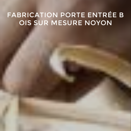
F
A
B
R
I
C
A
T
I
O
N
P
O
R
T
E
E
N
T
R
É
E
B
O
I
S
S
U
R
M
E
S
U
R
E
N
O
Y
O
N